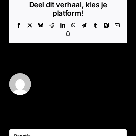
Deel dit verhaal, kies je
platform!
Facebook
X
Bluesky
Reddit
LinkedIn
WhatsApp
Telegram
Tumblr
Xing
E-
mail
Copy
Link
Over de auteur:
Marz - Beheerder
Geef een reactie
Reactie