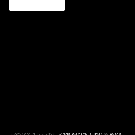
Copyright 2012 - 2026 |
Avada Website Builder
by
Avada
|