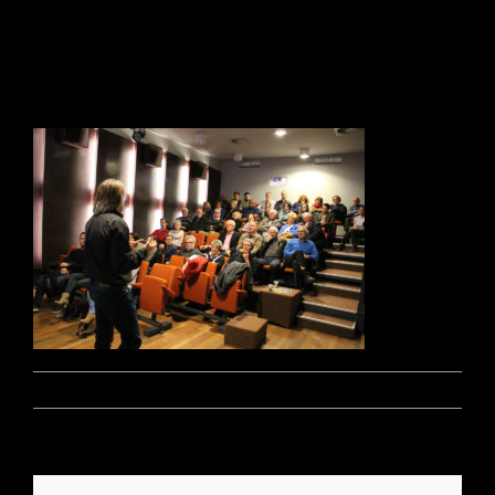
filmzaal
Door
Marz - Beheerder
|
november 15, 2016
|
0 Reacties