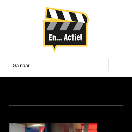
Ga
naar
inhoud
Ga naar...
Vorige