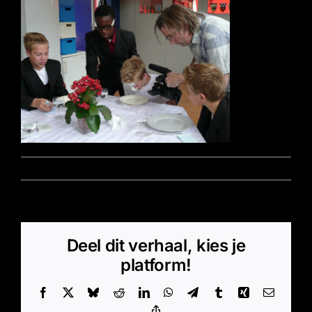
Door
Marz - Beheerder
|
november 15, 2016
|
0 Reacties
Deel dit verhaal, kies je
platform!
Facebook
X
Bluesky
Reddit
LinkedIn
WhatsApp
Telegram
Tumblr
Xing
E-
mail
Copy