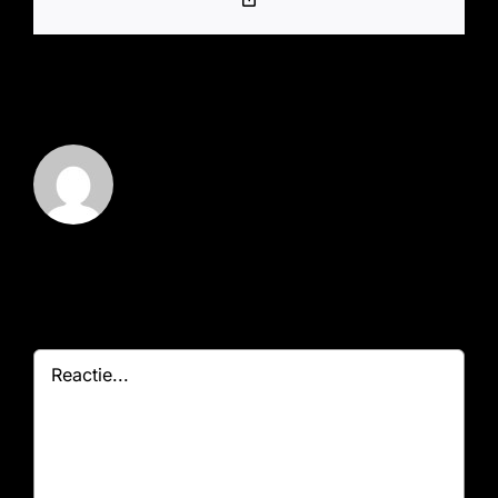
Link
Over de auteur:
Marz - Beheerder
Geef een reactie
Reactie