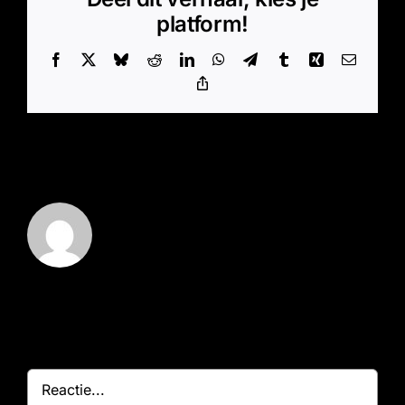
platform!
Facebook
X
Bluesky
Reddit
LinkedIn
WhatsApp
Telegram
Tumblr
Xing
E-
mail
Copy
Link
Over de auteur:
Marz - Beheerder
Geef een reactie
Reactie