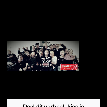
kids-en-logo-
1280
Door
Marz - Beheerder
|
oktober 27, 2016
|
0 Reacties
Deel dit verhaal, kies je