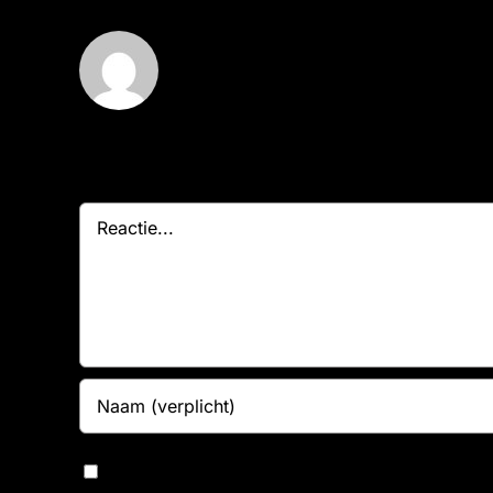
Over de auteur:
Marz - Beheerder
Geef een reactie
Reactie
Bewaar mijn naam, e-mailadres en website in