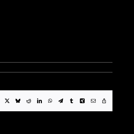
Facebook
X
Bluesky
Reddit
LinkedIn
WhatsApp
Telegram
Tumblr
Xing
E-
Copy
mail
Link