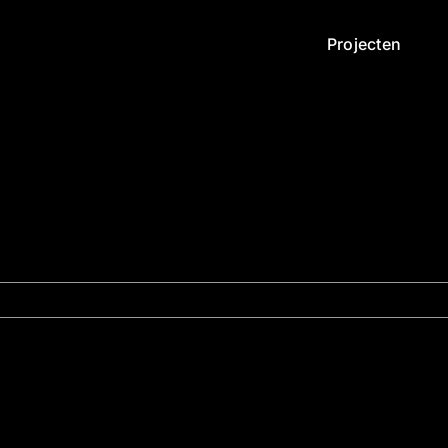
Projecten
deren-s2-4