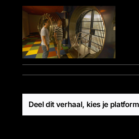
Door
Marz - Beheerder
|
oktober 27, 2016
|
0 Reacties
Deel dit verhaal, kies je platform