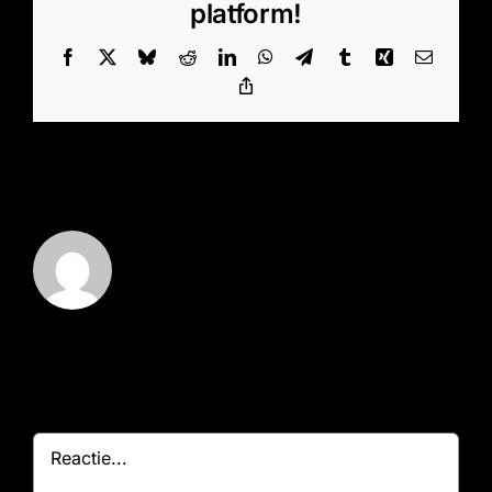
platform!
Facebook
X
Bluesky
Reddit
LinkedIn
WhatsApp
Telegram
Tumblr
Xing
E-
mail
Copy
Link
Over de auteur:
Marz - Beheerder
Geef een reactie
Reactie