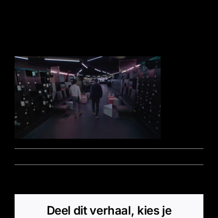
s2-2
Door
Marz - Beheerder
|
oktober 27, 2016
|
0 Reacties
Deel dit verhaal, kies je