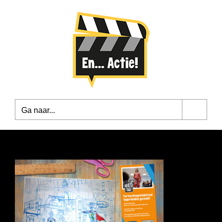
Ga
naar
inhoud
Ga naar...