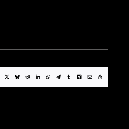
Facebook
X
Bluesky
Reddit
LinkedIn
WhatsApp
Telegram
Tumblr
Xing
E-
Copy
mail
Link