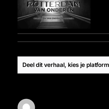
Door
Marz - Beheerder
|
december 23, 2014
|
0 Reacties
Deel dit verhaal, kies je platform
Over de auteur:
Marz - Beheerder